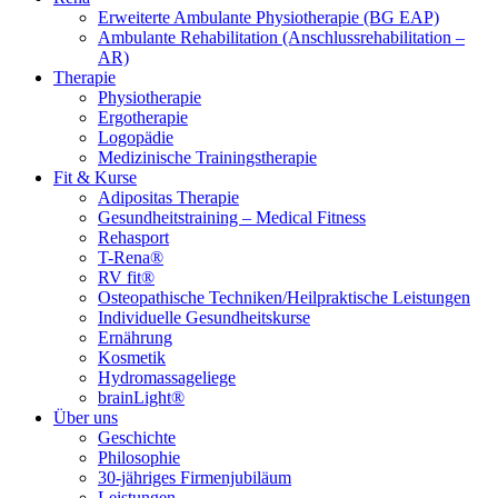
Erweiterte Ambulante Physiotherapie (BG EAP)
Ambulante Rehabilitation (Anschlussrehabilitation –
AR)
Therapie
Physiotherapie
Ergotherapie
Logopädie
Medizinische Trainingstherapie
Fit & Kurse
Adipositas Therapie
Gesundheitstraining – Medical Fitness
Rehasport
T-Rena®
RV fit®
Osteopathische Techniken/Heilpraktische Leistungen
Individuelle Gesundheitskurse
Ernährung
Kosmetik
Hydromassageliege
brainLight®
Über uns
Geschichte
Philosophie
30-jähriges Firmenjubiläum
Leistungen