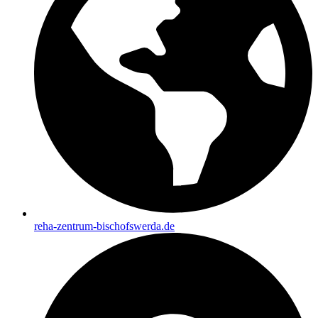
reha-zentrum-bischofswerda.de