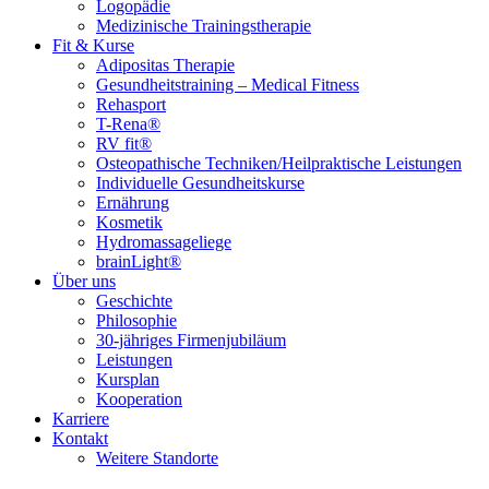
Logopädie
Medizinische Trainingstherapie
Fit & Kurse
Adipositas Therapie
Gesundheitstraining – Medical Fitness
Rehasport
T-Rena®
RV fit®
Osteopathische Techniken/Heilpraktische Leistungen
Individuelle Gesundheitskurse
Ernährung
Kosmetik
Hydromassageliege
brainLight®
Über uns
Geschichte
Philosophie
30-jähriges Firmenjubiläum
Leistungen
Kursplan
Kooperation
Karriere
Kontakt
Weitere Standorte