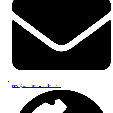
post@wohlfuehlwelt-fiedler.de