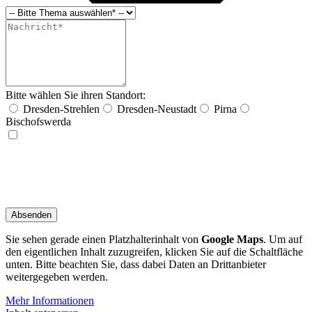
Bitte wählen Sie ihren Standort:
Dresden-Strehlen
Dresden-Neustadt
Pirna
Bischofswerda
Durch Absenden des Formulars bestätige ich, dass ich die
Datenschutzerklärung
zur
Kenntnis genommen habe und mit der Verarbeitung meiner personenbezogenen Daten
durch die Reha-Zentrum Dresden-Strehlen GmbH zu den genannten Zwecken
einverstanden bin. Im Falle einer Einwilligung kann ich meine Zustimmung hierzu jederzeit
widerrufen.
Absenden
Sie sehen gerade einen Platzhalterinhalt von
Google Maps
. Um auf
den eigentlichen Inhalt zuzugreifen, klicken Sie auf die Schaltfläche
unten. Bitte beachten Sie, dass dabei Daten an Drittanbieter
weitergegeben werden.
Mehr Informationen