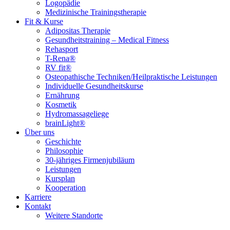
Logopädie
Medizinische Trainingstherapie
Fit & Kurse
Adipositas Therapie
Gesundheitstraining – Medical Fitness
Rehasport
T-Rena®
RV fit®
Osteopathische Techniken/Heilpraktische Leistungen
Individuelle Gesundheitskurse
Ernährung
Kosmetik
Hydromassageliege
brainLight®
Über uns
Geschichte
Philosophie
30-jähriges Firmenjubiläum
Leistungen
Kursplan
Kooperation
Karriere
Kontakt
Weitere Standorte