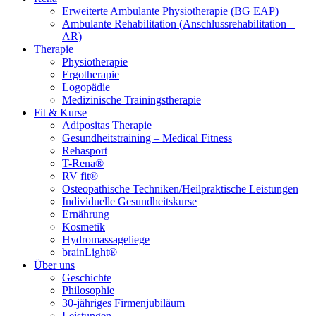
Erweiterte Ambulante Physiotherapie (BG EAP)
Ambulante Rehabilitation (Anschlussrehabilitation –
AR)
Therapie
Physiotherapie
Ergotherapie
Logopädie
Medizinische Trainingstherapie
Fit & Kurse
Adipositas Therapie
Gesundheitstraining – Medical Fitness
Rehasport
T-Rena®
RV fit®
Osteopathische Techniken/Heilpraktische Leistungen
Individuelle Gesundheitskurse
Ernährung
Kosmetik
Hydromassageliege
brainLight®
Über uns
Geschichte
Philosophie
30-jähriges Firmenjubiläum
Leistungen